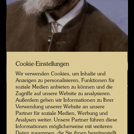
Cookie-Einstellungen
Wir verwenden Cookies, um Inhalte und
Anzeigen zu personalisieren, Funktionen für
Hundertwasser am Abersee , Fotograf: Udo Schreiber © Udo
soziale Medien anbieten zu können und die
Zugriffe auf unsere Website zu analysieren.
Schreiber
Außerdem geben wir Informationen zu Ihrer
Verwendung unserer Website an unsere
Hundertwasser am Abersee
Partner für soziale Medien, Werbung und
Bildergalerie öffnen
Analysen weiter. Unsere Partner führen diese
Informationen möglicherweise mit weiteren
Daten zusammen, die Sie ihnen bereitgestellt