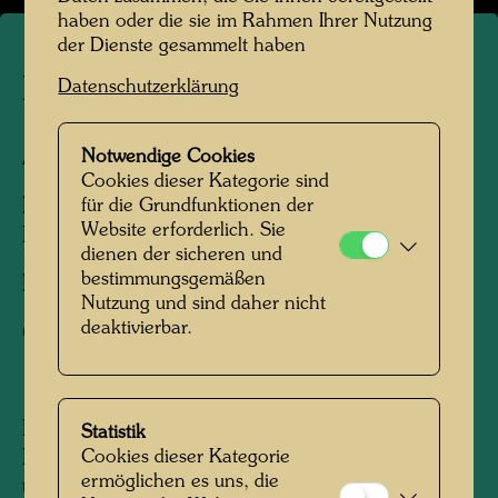
haben oder die sie im Rahmen Ihrer Nutzung
der Dienste gesammelt haben
Hundertwasser am Abersee
Datenschutzerklärung
Notwendige Cookies
Abersee, Österreich, 1981
Cookies dieser Kategorie sind
für die Grundfunktionen der
Personen am Foto:
Friedensreich
Website erforderlich. Sie
Hundertwasser, , Friedensreich Hundertwasser
dienen der sicheren und
bestimmungsgemäßen
Fotograf:
Udo Schreiber
Nutzung und sind daher nicht
deaktivierbar.
Copyright:
Udo Schreiber
Den September 1981 verbrachte
Statistik
Cookies dieser Kategorie
Hundertwasser in Gschwand am Wolfgangsee
ermöglichen es uns, die
und malte in der Villa am See, in der er sich