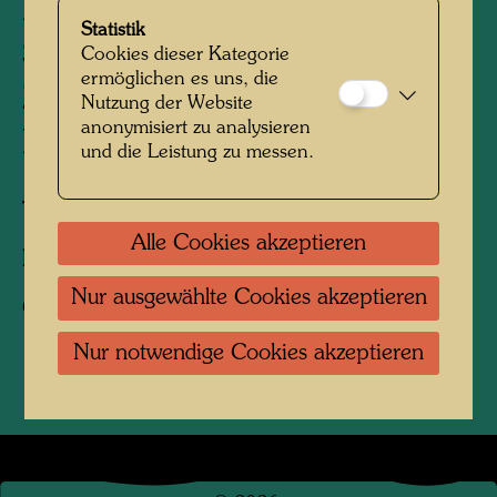
Die Restaurierung des
Statistik
Schiffs Regentag - Der
Cookies dieser Kategorie
ermöglichen es uns, die
Zustand des Holzes vor
Nutzung der Website
anonymisiert zu analysieren
Restaurierung
und die Leistung zu messen.
Tulln, 2019
Alle Cookies akzeptieren
Fotograf:
Tobias Van Kooij
Nur ausgewählte Cookies akzeptieren
Copyright:
Hundertwasser Archiv
Nur notwendige Cookies akzeptieren