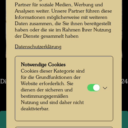
Partner für soziale Medien, Werbung und
Analysen weiter. Unsere Partner führen diese
Informationen möglicherweise mit weiteren
Daten zusammen, die Sie ihnen bereitgestellt
haben oder die sie im Rahmen Ihrer Nutzung
der Dienste gesammelt haben
Datenschutzerklärung
Die Restaurierung des Schiffs Regentag - Der Zustand des Holzes vor
Notwendige Cookies
Restaurierung , Fotograf: Tobias Van Kooij © Hundertwasser Archiv
Cookies dieser Kategorie sind
für die Grundfunktionen der
Die Restaurierung des Schiffs Regentag 2019-2024
Website erforderlich. Sie
dienen der sicheren und
Bildergalerie öffnen
bestimmungsgemäßen
Nutzung und sind daher nicht
deaktivierbar.