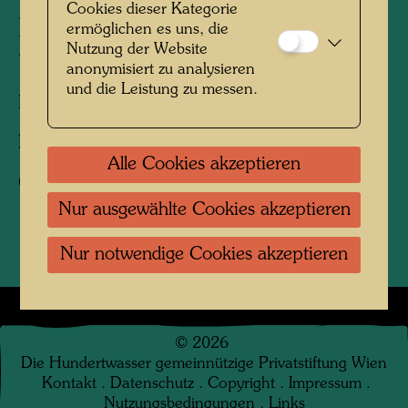
Pigsty in Hundertwassers
Cookies dieser Kategorie
ermöglichen es uns, die
Kaurinui Valley
Nutzung der Website
anonymisiert zu analysieren
und die Leistung zu messen.
Kaurinui, Neuseeland, 2019
Fotograf:
Richard Smart
Alle Cookies akzeptieren
Copyright:
Richard Smart
Nur ausgewählte Cookies akzeptieren
Nur notwendige Cookies akzeptieren
©
2026
Die Hundertwasser gemeinnützige Privatstiftung Wien
Kontakt
.
Datenschutz
.
Copyright
.
Impressum
.
Nutzungsbedingungen
.
Links