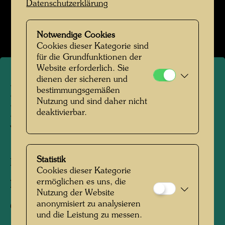
Datenschutzerklärung
Das Farmhaus im Kaurinui Valley
Bildergalerie öffnen
Notwendige Cookies
Cookies dieser Kategorie sind
für die Grundfunktionen der
Website erforderlich. Sie
dienen der sicheren und
Das Farmhaus in
bestimmungsgemäßen
Nutzung und sind daher nicht
Hundertwassers Kaurinui
deaktivierbar.
Valley
Statistik
Kaurinui, Neuseeland, 2019
Cookies dieser Kategorie
ermöglichen es uns, die
Fotograf:
Richard Smart
Nutzung der Website
anonymisiert zu analysieren
Copyright:
Richard Smart
und die Leistung zu messen.