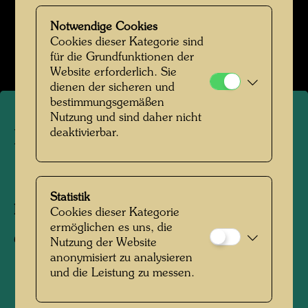
Das Schiff Regentag 1968-1999
Notwendige Cookies
Cookies dieser Kategorie sind
Bildergalerie öffnen
für die Grundfunktionen der
Website erforderlich. Sie
dienen der sicheren und
bestimmungsgemäßen
Nutzung und sind daher nicht
deaktivierbar.
Das Schiff Regentag
1974
Statistik
Fotograf:
Unbekannt Unknown
Cookies dieser Kategorie
ermöglichen es uns, die
Copyright:
Hundertwasser Archiv
Nutzung der Website
anonymisiert zu analysieren
und die Leistung zu messen.