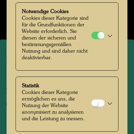
Das Schiff Regentag 1968-1999
Notwendige Cookies
Cookies dieser Kategorie sind
Bildergalerie öffnen
für die Grundfunktionen der
Website erforderlich. Sie
dienen der sicheren und
bestimmungsgemäßen
Nutzung und sind daher nicht
deaktivierbar.
Das Schiff Regentag
1974
Statistik
Fotograf:
Unbekannt Unknown
Cookies dieser Kategorie
ermöglichen es uns, die
Copyright:
Hundertwasser Archiv
Nutzung der Website
anonymisiert zu analysieren
und die Leistung zu messen.