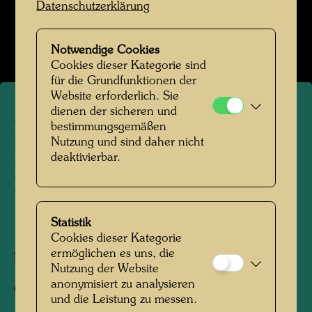
Datenschutzerklärung
Das Schiff Regentag 1968-1999
Bildergalerie öffnen
Notwendige Cookies
Cookies dieser Kategorie sind
für die Grundfunktionen der
Website erforderlich. Sie
dienen der sicheren und
Hundertwassers Schiff
bestimmungsgemäßen
Nutzung und sind daher nicht
REGENTAG in der Bay of
deaktivierbar.
Islands
Statistik
1976
Cookies dieser Kategorie
ermöglichen es uns, die
Fotograf:
Unbekannt Unknown
Nutzung der Website
anonymisiert zu analysieren
Copyright:
Hundertwasser Archiv
und die Leistung zu messen.