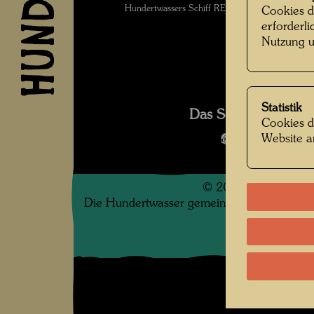
Hundertwassers Schiff REGENTAG auf hoher 
Cookies d
erforderl
Nutzung u
Statistik
Das Schiff Regenta
Cookies d
Website a
Bildergalerie
©
2026
Die Hundertwasser gemeinnützige Privatsti
.