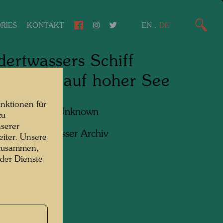
RIES
KONTAKT
EN
.
DE
ertwassers Schiff
ENTAG auf hoher See
nktionen für
f:
Unbekannt Unknown
zu
serer
ht:
Hundertwasser Archiv
iter. Unsere
 zusammen,
 der Dienste