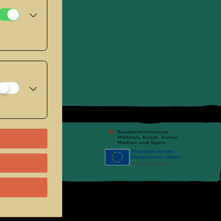
pressum
.