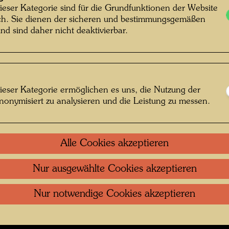
See , Fotograf: Unbekannt Unknown ©
ieser Kategorie sind für die Grundfunktionen der Website
ich. Sie dienen der sicheren und bestimmungsgemäßen
Hundertwasser Archiv
nd sind daher nicht deaktivierbar.
g 1968-1999
ieser Kategorie ermöglichen es uns, die Nutzung der
nonymisiert zu analysieren und die Leistung zu messen.
 öffnen
Kontakt
.
Datenschutz
.
Copyright
.
Im
Alle Cookies akzeptieren
ftung Wien
Nutzungsbedingungen
.
Links
Nur ausgewählte Cookies akzeptieren
Nur notwendige Cookies akzeptieren