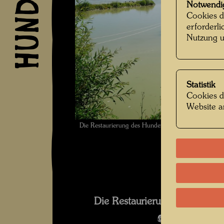
Notwendi
Cookies d
erforderl
Nutzung u
Statistik
Cookies d
Website a
Die Restaurierung des Hundertwasser Schiffs Reg
Die Restaurierung des Schif
Bildergalerie