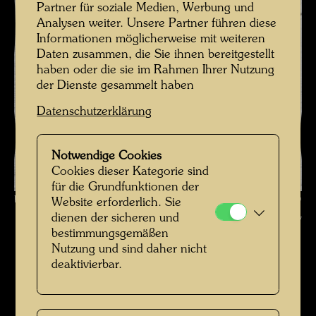
Partner für soziale Medien, Werbung und
Analysen weiter. Unsere Partner führen diese
Informationen möglicherweise mit weiteren
Daten zusammen, die Sie ihnen bereitgestellt
haben oder die sie im Rahmen Ihrer Nutzung
der Dienste gesammelt haben
Datenschutzerklärung
Notwendige Cookies
Cookies dieser Kategorie sind
für die Grundfunktionen der
Hundertwassers Schiff REGENTAG , Fotograf: Unbekannt Unknown ©
Website erforderlich. Sie
dienen der sicheren und
Hundertwasser Archiv
bestimmungsgemäßen
Nutzung und sind daher nicht
Das Schiff Regentag 1968-1999
deaktivierbar.
Bildergalerie öffnen