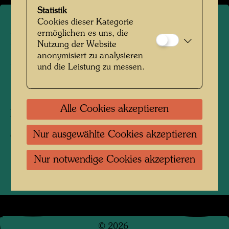
Statistik
Cookies dieser Kategorie
ermöglichen es uns, die
Hundertwassers Schiff
Nutzung der Website
anonymisiert zu analysieren
REGENTAG
und die Leistung zu messen.
1974
Alle Cookies akzeptieren
Fotograf:
Unbekannt Unknown
Nur ausgewählte Cookies akzeptieren
Copyright:
Hundertwasser Archiv
Nur notwendige Cookies akzeptieren
©
2026