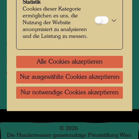
Die Restaurierung des
Statistik
Cookies dieser Kategorie
Hundertwasser Schiffs
ermöglichen es uns, die
Nutzung der Website
Regentag
anonymisiert zu analysieren
und die Leistung zu messen.
Tulln, Niederösterreich, 2024
Fotograf:
Bernhard Schramm
Alle Cookies akzeptieren
Copyright:
Bernhard Schramm
Nur ausgewählte Cookies akzeptieren
Nur notwendige Cookies akzeptieren
©
2026
Die Hundertwasser gemeinnützige Privatstiftung Wien