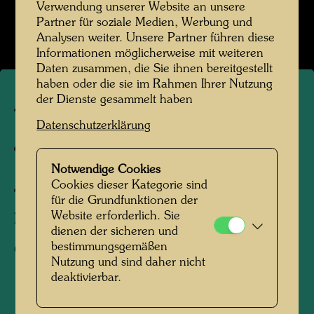
Verwendung unserer Website an unsere
Partner für soziale Medien, Werbung und
Bildergalerie öffnen
Analysen weiter. Unsere Partner führen diese
Informationen möglicherweise mit weiteren
Daten zusammen, die Sie ihnen bereitgestellt
haben oder die sie im Rahmen Ihrer Nutzung
der Dienste gesammelt haben
Traditioneller Schrein in
Datenschutzerklärung
Japan
Notwendige Cookies
Cookies dieser Kategorie sind
Japan, 1961
für die Grundfunktionen der
Website erforderlich. Sie
Fotograf:
Friedensreich Hundertwasser
dienen der sicheren und
bestimmungsgemäßen
Copyright:
Hundertwasser Archiv
Nutzung und sind daher nicht
deaktivierbar.
1961 folgte Hundertwasser einer Einladung für