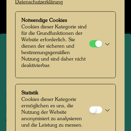
Datenschutzerklärung
Hundertwasser mit Bernd Lötsch
Bildergalerie öffnen
Notwendige Cookies
Cookies dieser Kategorie sind
für die Grundfunktionen der
Website erforderlich. Sie
dienen der sicheren und
Polizeieinsatz gegen
bestimmungsgemäßen
Nutzung und sind daher nicht
Demonstranten in der
deaktivierbar.
Hainburger Au
Statistik
Hainburg, 1984
Cookies dieser Kategorie
ermöglichen es uns, die
Fotograf:
Bernd Lötsch
Nutzung der Website
anonymisiert zu analysieren
Copyright:
Courtesy Bernd Lötsch
und die Leistung zu messen.