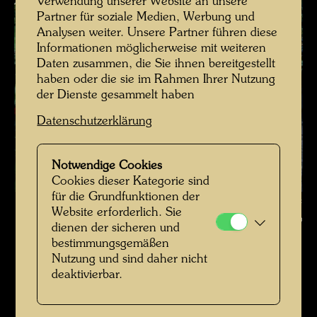
Verwendung unserer Website an unsere
Partner für soziale Medien, Werbung und
Analysen weiter. Unsere Partner führen diese
Informationen möglicherweise mit weiteren
Daten zusammen, die Sie ihnen bereitgestellt
haben oder die sie im Rahmen Ihrer Nutzung
der Dienste gesammelt haben
Datenschutzerklärung
Notwendige Cookies
Cookies dieser Kategorie sind
für die Grundfunktionen der
Margarete Schütte-Lihotzky in ihrem Dachgarten in Wien , Fotograf:
Website erforderlich. Sie
Bernd Lötsch © Courtesy Bernd Lötsch
dienen der sicheren und
bestimmungsgemäßen
Hundertwasser mit Bernd Lötsch
Nutzung und sind daher nicht
deaktivierbar.
Bildergalerie öffnen