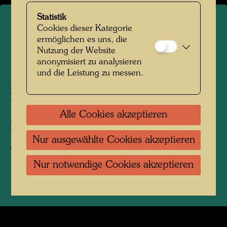
Statistik
Cookies dieser Kategorie
Margarete Schütte-Lihotzky
ermöglichen es uns, die
Nutzung der Website
in ihrem Dachgarten in Wien
anonymisiert zu analysieren
und die Leistung zu messen.
Personen am Foto:
Margarete Schütte-
Lichotzky
Alle Cookies akzeptieren
Fotograf:
Bernd Lötsch
Nur ausgewählte Cookies akzeptieren
Copyright:
Courtesy Bernd Lötsch
Nur notwendige Cookies akzeptieren