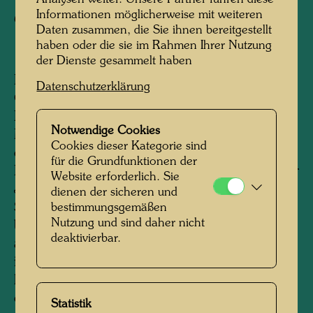
Informationen möglicherweise mit weiteren
Copyright:
Hundertwasser Archiv
Daten zusammen, die Sie ihnen bereitgestellt
haben oder die sie im Rahmen Ihrer Nutzung
der Dienste gesammelt haben
Den Bauernhof La Picaudière, gelegen an der
Datenschutzerklärung
Grenze von Normandie und Persche, hat
Hundertwasser 1957, einem Hinweis seines
Notwendige Cookies
Malerfreundes, René Brô folgend, von seinen
Cookies dieser Kategorie sind
ersten regelmäßigen Einkünften als bildender
für die Grundfunktionen der
Künstler erworben. Bis etwa Mitte der sechziger
Website erforderlich. Sie
Jahre gehörte das - nicht mit elektrischem
dienen der sicheren und
Strom und fließendem Wasser ausgestattete -
bestimmungsgemäßen
Nutzung und sind daher nicht
bescheidene Gehöft (seit 1962 dann neben der
deaktivierbar.
angemieteten Wohnung in der Casa de Maria
in Venedig) zu seinen Lebensschwerpunkten (er
hatte deren immer mehrere). Hier hat er in der
ersten Hälfte der sechziger Jahre längere Zeit
Statistik