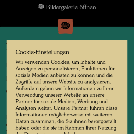
Bildergalerie öffnen
La Picaudière
Cookie-Einstellungen
Wir verwenden Cookies, um Inhalte und
La Pacaudière, Frankreich, 2010
Anzeigen zu personalisieren, Funktionen für
soziale Medien anbieten zu können und die
Fotograf:
Martin Schreiber
Zugriffe auf unsere Website zu analysieren.
Außerdem geben wir Informationen zu Ihrer
Copyright:
Hundertwasser Archiv
Verwendung unserer Website an unsere
Partner für soziale Medien, Werbung und
Analysen weiter. Unsere Partner führen diese
Informationen möglicherweise mit weiteren
Den Bauernhof La Picaudière, gelegen an der
Daten zusammen, die Sie ihnen bereitgestellt
Grenze von Normandie und Persche, hat
haben oder die sie im Rahmen Ihrer Nutzung
Hundertwasser 1957, einem Hinweis seines