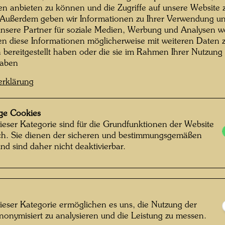
Künstle
en anbieten zu können und die Zugriffe auf unsere Website 
 Außerdem geben wir Informationen zu Ihrer Verwendung un
gehörte
nsere Partner für soziale Medien, Werbung und Analysen we
fließen
en diese Informationen möglicherweise mit weiteren Daten
(seit 1
n bereitgestellt haben oder die sie im Rahmen Ihrer Nutzung
Casa de
haben
Lebenss
erklärung
Hier hat
längere
gelebt u
ge Cookies
Picaudiè
ieser Kategorie sind für die Grundfunktionen der Website
ich. Sie dienen der sicheren und bestimmungsgemäßen
noch ei
nd sind daher nicht deaktivierbar.
er dami
Brunnen
Jahren -
Hundert
„Naturfr
ieser Kategorie ermöglichen es uns, die Nutzung der
„Lösegel
nonymisiert zu analysieren und die Leistung zu messen.
rtin Schreiber © Hundertwasser Archiv