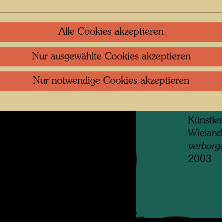
angrenz
ihren Be
werden,
Alle Cookies akzeptieren
nach se
zweites
Nur ausgewählte Cookies akzeptieren
f Martin Schreiber
hinzuer
 öffnen
Nur notwendige Cookies akzeptieren
der Stra
erreich
Francis
Künstler
Wieland
verborg
2003