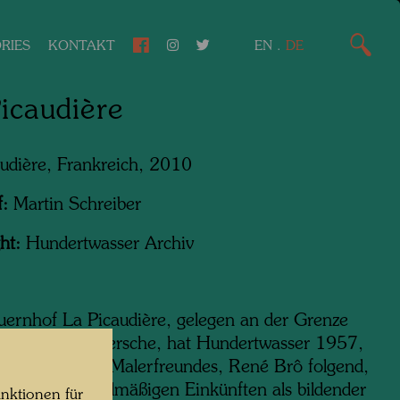
RIES
KONTAKT
EN
.
DE
icaudière
udière, Frankreich, 2010
f:
Martin Schreiber
ht:
Hundertwasser Archiv
ernhof La Picaudière, gelegen an der Grenze
mandie und Persche, hat Hundertwasser 1957,
inweis seines Malerfreundes, René Brô folgend,
nen ersten regelmäßigen Einkünften als bildender
nktionen für