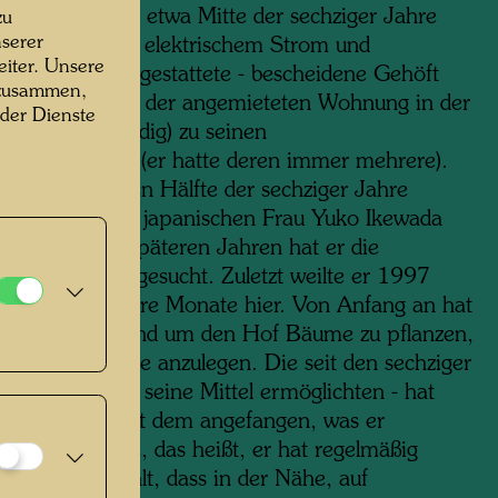
r erworben. Bis etwa Mitte der sechziger Jahre
zu
serer
 das - nicht mit elektrischem Strom und
iter. Unsere
dem Wasser ausgestattete - bescheidene Gehöft
 zusammen,
962 dann neben der angemieteten Wohnung in der
 der Dienste
 Maria in Venedig) zu seinen
chwerpunkten (er hatte deren immer mehrere).
 er in der ersten Hälfte der sechziger Jahre
 Zeit mit seiner japanischen Frau Yuko Ikewada
nd gemalt; in späteren Jahren hat er die
re seltener aufgesucht. Zuletzt weilte er 1997
nmal für mehrere Monate hier. Von Anfang an hat
t begonnen, rund um den Hof Bäume zu pflanzen,
 und Ökoteiche anzulegen. Die seit den sechziger
 sobald es ihm seine Mittel ermöglichten - hat
wasser hier mit dem angefangen, was er
eikauf“ nannte, das heißt, er hat regelmäßig
d“ dafür bezahlt, dass in der Nähe, auf