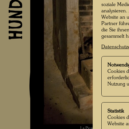
soziale Medi
analysieren.
Website an u
Partner führ
die Sie ihne
gesammelt 
Datenschutz
Notwendi
Cookies d
erforderl
Nutzung u
Statistik
Cookies d
Website a
La Picaudière , Fotograf: Ma