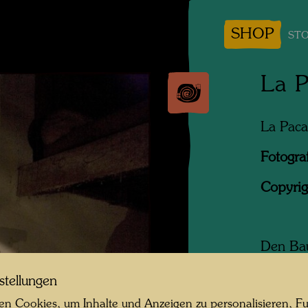
SHOP
STO
La P
La Paca
Fotogra
Copyrig
Den Bau
von Nor
stellungen
einem H
von sei
n Cookies, um Inhalte und Anzeigen zu personalisieren, Fu