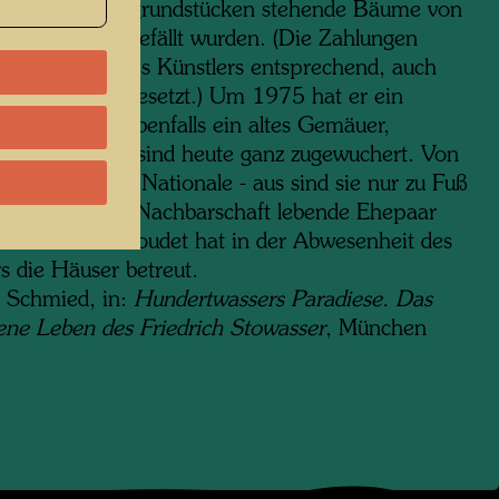
ende Nachbargrundstücken stehende Bäume von
sitzern nicht gefällt wurden. (Die Zahlungen
 dem Willen des Künstlers entsprechend, auch
inem Tod fortgesetzt.) Um 1975 hat er ein
 Bauernhaus, ebenfalls ein altes Gemäuer,
worben. Beide sind heute ganz zugewuchert. Von
ße - der Route Nationale - aus sind sie nur zu Fuß
bar. Das in der Nachbarschaft lebende Ehepaar
 und Simone Goudet hat in der Abwesenheit des
s die Häuser betreut.
 Schmied, in:
Hundertwassers Paradiese. Das
ene Leben des Friedrich Stowasser
, München