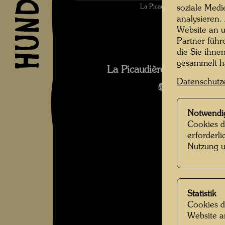
La Picaudière , Fotograf: Ma
soziale Medi
analysieren.
Website an u
Partner führ
die Sie ihne
gesammelt 
La Picaudière 2010 Fotogra
Datenschutz
Bildergalerie
Notwendi
Cookies d
erforderl
Nutzung u
Statistik
Cookies d
Website a