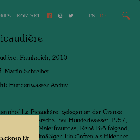
RIES
KONTAKT
EN
.
DE
icaudière
udière, Frankreich, 2010
f:
Martin Schreiber
ht:
Hundertwasser Archiv
ernhof La Picaudière, gelegen an der Grenze
mandie und Persche, hat Hundertwasser 1957,
inweis seines Malerfreundes, René Brô folgend,
nen ersten regelmäßigen Einkünften als bildender
nktionen für