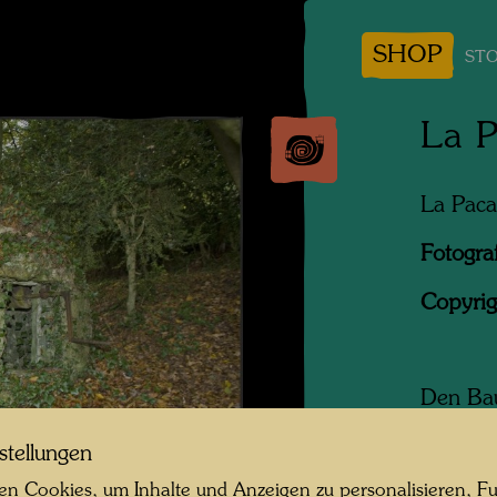
SHOP
STO
La P
La Paca
Fotogra
Copyrig
Den Bau
von Nor
stellungen
einem H
von sei
n Cookies, um Inhalte und Anzeigen zu personalisieren, Fu