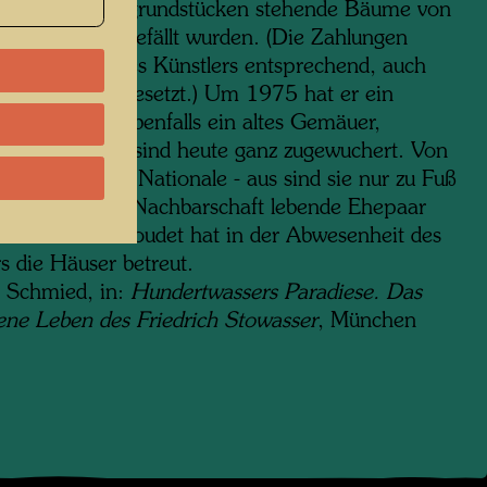
ende Nachbargrundstücken stehende Bäume von
sitzern nicht gefällt wurden. (Die Zahlungen
 dem Willen des Künstlers entsprechend, auch
inem Tod fortgesetzt.) Um 1975 hat er ein
 Bauernhaus, ebenfalls ein altes Gemäuer,
worben. Beide sind heute ganz zugewuchert. Von
ße - der Route Nationale - aus sind sie nur zu Fuß
bar. Das in der Nachbarschaft lebende Ehepaar
 und Simone Goudet hat in der Abwesenheit des
s die Häuser betreut.
 Schmied, in:
Hundertwassers Paradiese. Das
ene Leben des Friedrich Stowasser
, München