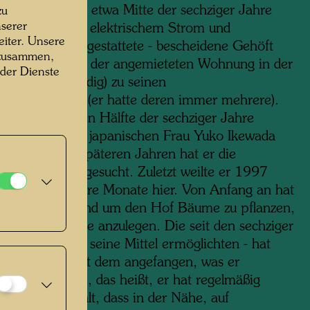
r erworben. Bis etwa Mitte der sechziger Jahre
zu
serer
 das - nicht mit elektrischem Strom und
iter. Unsere
dem Wasser ausgestattete - bescheidene Gehöft
 zusammen,
962 dann neben der angemieteten Wohnung in der
 der Dienste
 Maria in Venedig) zu seinen
chwerpunkten (er hatte deren immer mehrere).
 er in der ersten Hälfte der sechziger Jahre
 Zeit mit seiner japanischen Frau Yuko Ikewada
nd gemalt; in späteren Jahren hat er die
re seltener aufgesucht. Zuletzt weilte er 1997
nmal für mehrere Monate hier. Von Anfang an hat
t begonnen, rund um den Hof Bäume zu pflanzen,
 und Ökoteiche anzulegen. Die seit den sechziger
 sobald es ihm seine Mittel ermöglichten - hat
wasser hier mit dem angefangen, was er
eikauf“ nannte, das heißt, er hat regelmäßig
d“ dafür bezahlt, dass in der Nähe, auf