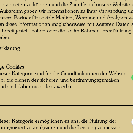
Künstle
rtin Schreiber © Hundertwasser Archiv
en anbieten zu können und die Zugriffe auf unsere Website 
 Außerdem geben wir Informationen zu Ihrer Verwendung un
gehörte
nsere Partner für soziale Medien, Werbung und Analysen we
fließen
en diese Informationen möglicherweise mit weiteren Daten
(seit 1
n bereitgestellt haben oder die sie im Rahmen Ihrer Nutzung
Casa de
haben
f Martin Schreiber
Lebenss
erklärung
Hier hat
 öffnen
längere
gelebt u
ge Cookies
Picaudiè
ieser Kategorie sind für die Grundfunktionen der Website
ich. Sie dienen der sicheren und bestimmungsgemäßen
noch ei
nd sind daher nicht deaktivierbar.
er dami
Brunnen
Jahren -
Hundert
„Naturfr
ieser Kategorie ermöglichen es uns, die Nutzung der
„Lösegel
nonymisiert zu analysieren und die Leistung zu messen.