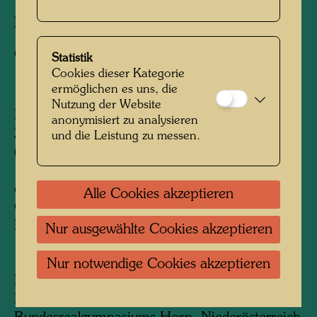
Fotograf:
Unbekannt Unknown
Copyright:
Hundertwasser Archiv
Statistik
Cookies dieser Kategorie
ermöglichen es uns, die
Nutzung der Website
Beschriftung Rückseite:
anonymisiert zu analysieren
Zur Erinnerung an meine Klassenkameraden
und die Leistung zu messen.
(Namen)
1948 Realgymnasium Horn
eigenhändig von Hundertwasser: 1948
Alle Cookies akzeptieren
Gymnasium Horn. (Korrektur von fremder
Hand: 1946)
Nur ausgewählte Cookies akzeptieren
1945/46 Besuchte Friedrich Stowasser /
Nur notwendige Cookies akzeptieren
Hundertwasser die 6. Klasse des
Bundesgymnasiums und