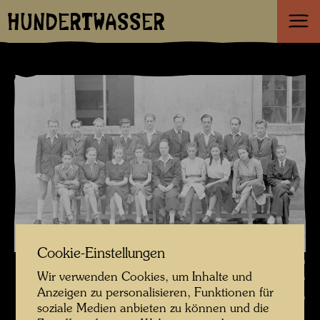
HUNDERTWASSER
Cookie-Einstellungen
Klassenfoto von Friedrich Stowasser / Hundertwasser im
Wir verwenden Cookies, um Inhalte und
Bundesrealgymnasium Horn , Fotograf: Unbekannt Unknown ©
Anzeigen zu personalisieren, Funktionen für
Hundertwasser Archiv
soziale Medien anbieten zu können und die