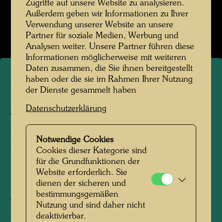
Zugriffe auf unsere Website zu analysieren.
Kindheit und Jugend
Außerdem geben wir Informationen zu Ihrer
Verwendung unserer Website an unsere
Bildergalerie öffnen
Partner für soziale Medien, Werbung und
Analysen weiter. Unsere Partner führen diese
Informationen möglicherweise mit weiteren
Daten zusammen, die Sie ihnen bereitgestellt
haben oder die sie im Rahmen Ihrer Nutzung
Klassenfoto von Friedrich
der Dienste gesammelt haben
Datenschutzerklärung
Stowasser / Hundertwasser
im Bundesrealgymnasium
Notwendige Cookies
Horn
Cookies dieser Kategorie sind
für die Grundfunktionen der
Website erforderlich. Sie
1946
dienen der sicheren und
bestimmungsgemäßen
Personen am Foto:
Friedrich Stowasser,
Nutzung und sind daher nicht
Friedensreich Hundertwasser
deaktivierbar.