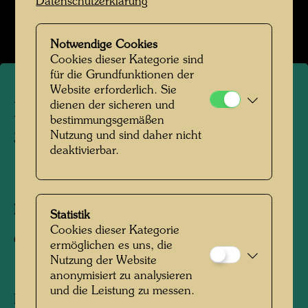
Datenschutzerklärung
Bildergalerie öffnen
Notwendige Cookies
Cookies dieser Kategorie sind
für die Grundfunktionen der
Website erforderlich. Sie
dienen der sicheren und
Klassenfoto mit Friedrich
bestimmungsgemäßen
Stowasser
Nutzung und sind daher nicht
deaktivierbar.
1944
Fotograf:
Unbekannt Unknown
Statistik
Cookies dieser Kategorie
Copyright:
Hundertwasser Archiv
ermöglichen es uns, die
Nutzung der Website
anonymisiert zu analysieren
und die Leistung zu messen.
Friedrich Stowasser in der letzten Reihe, dritter