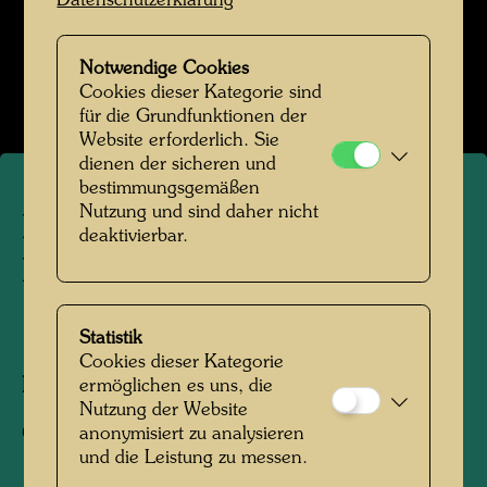
Datenschutzerklärung
Hundertwasser mit Yuko Ikewada
Notwendige Cookies
Bildergalerie öffnen
Cookies dieser Kategorie sind
für die Grundfunktionen der
Website erforderlich. Sie
dienen der sicheren und
bestimmungsgemäßen
Nutzung und sind daher nicht
Hundertwasser mit Yuko
deaktivierbar.
Ikewada
1961
Statistik
Cookies dieser Kategorie
Fotograf:
Aldo Fasolo
ermöglichen es uns, die
Nutzung der Website
Copyright:
Hundertwasser Archiv
anonymisiert zu analysieren
und die Leistung zu messen.