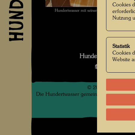
Cookies d
Hundertwasser mit seinen Werken , Fotograf
erforderl
Nutzung u
Statistik
Cookies d
Hundertwasser mit s
Website a
Bildergalerie
©
2026
Die Hundertwasser gemeinnützige Privatsti
.