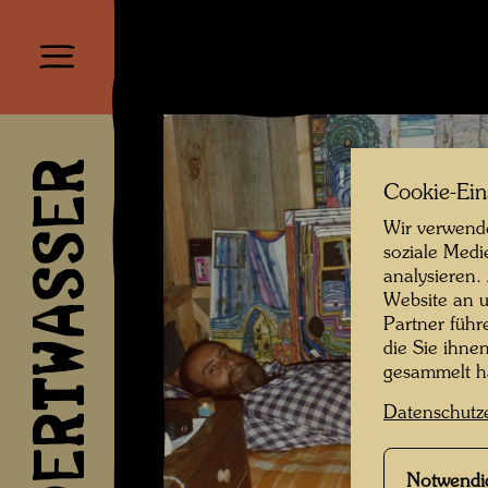
HUNDERTWASSER
Cookie-Ein
Wir verwende
soziale Medi
analysieren.
Website an u
Partner führ
die Sie ihne
gesammelt 
Datenschutz
Notwendi