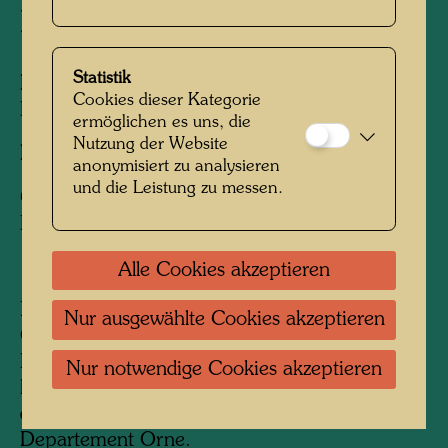
Picaudière
Statistik
Personen am Foto:
Friedensreich
Cookies dieser Kategorie
Hundertwasser
ermöglichen es uns, die
Nutzung der Website
Fotograf:
Jacques Sassier
anonymisiert zu analysieren
und die Leistung zu messen.
Copyright:
Nachlass Jacques Sassier /
Hundertwasser Archiv
Alle Cookies akzeptieren
Nach dem Erfolg einer Ausstellung in der
Nur ausgewählte Cookies akzeptieren
Galerie H. Kamer konnte Hundertwasser den
Kauf eines Hauses finanzieren. Er kaufte in
Nur notwendige Cookies akzeptieren
kleines Bauernhaus, genannt "La Picaudière" in
der Nähe von St. Jean de la Forêt, im
Departement Orne.