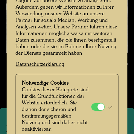
Zugriffe auf unsere Website zu analysieren.
Außerdem geben wir Informationen zu Ihrer
Verwendung unserer Website an unsere
Partner für soziale Medien, Werbung und
Analysen weiter. Unsere Partner führen diese
Informationen möglicherweise mit weiteren
Daten zusammen, die Sie ihnen bereitgestellt
haben oder die sie im Rahmen Ihrer Nutzung
der Dienste gesammelt haben
Hundertwasser in La Picaudière , Fotograf: Jacques Sassier © Nachlass
Datenschutzerklärung
Jacques Sassier / Hundertwasser Archiv
Hundertwasser in La Picaudière
Notwendige Cookies
Bildergalerie öffnen
Cookies dieser Kategorie sind
für die Grundfunktionen der
Website erforderlich. Sie
dienen der sicheren und
bestimmungsgemäßen
Nutzung und sind daher nicht
Hundertwasser in La
deaktivierbar.