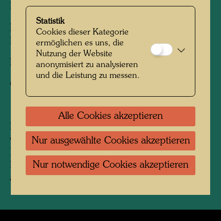
Bay of Plenty, Neuseeland, 1975
Statistik
Personen am Foto:
Friedensreich
Cookies dieser Kategorie
Hundertwasser
ermöglichen es uns, die
Nutzung der Website
Fotograf:
Unbekannt Unknown
anonymisiert zu analysieren
und die Leistung zu messen.
Copyright:
Hundertwasser Archiv
Alle Cookies akzeptieren
Hundertwasser auf dem Grasdachhaus, erbaut
von Ivan Tarulevič in der Bay of Plenty,
Nur ausgewählte Cookies akzeptieren
Neuseeland. Das Gründach dieses Hauses fand
Nur notwendige Cookies akzeptieren
Hundertwasser so vorbildlich, dass er das Haus
als Modell nachbauen ließ.