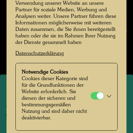
Verwendung unserer Website an unsere
Partner für soziale Medien, Werbung und
Analysen weiter. Unsere Partner führen diese
Informationen möglicherweise mit weiteren
Hundertwasser auf dem Grasdachhaus von Ivan Tarulevič , Fotograf:
Daten zusammen, die Sie ihnen bereitgestellt
Unbekannt Unknown © Hundertwasser Archiv
haben oder die sie im Rahmen Ihrer Nutzung
der Dienste gesammelt haben
Hundertwasser in Neuseeland
Datenschutzerklärung
Bildergalerie öffnen
Notwendige Cookies
Cookies dieser Kategorie sind
für die Grundfunktionen der
Website erforderlich. Sie
Hundertwasser auf dem
dienen der sicheren und
bestimmungsgemäßen
Grasdachhaus von Ivan
Nutzung und sind daher nicht
Tarulevič
deaktivierbar.