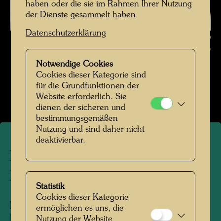
haben oder die sie im Rahmen Ihrer Nutzung
der Dienste gesammelt haben
Datenschutzerklärung
Hundertwasser am Heldenplatz in Wien , Fotograf: Unbekannt Unknown
© Hundertwasser Archiv
Notwendige Cookies
Hundertwasser in den 1950er-Jahren
Cookies dieser Kategorie sind
für die Grundfunktionen der
Bildergalerie öffnen
Website erforderlich. Sie
dienen der sicheren und
bestimmungsgemäßen
Nutzung und sind daher nicht
deaktivierbar.
Hundertwasser am
Heldenplatz in Wien
Statistik
Cookies dieser Kategorie
Personen am Foto:
Friedensreich
ermöglichen es uns, die
Hundertwasser
Nutzung der Website