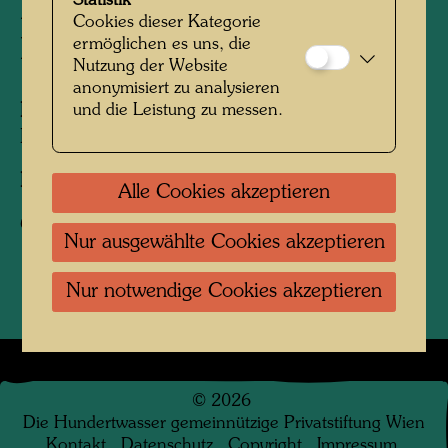
Statistik
Friedrich Stowasser mit
Cookies dieser Kategorie
Hündchen
ermöglichen es uns, die
Nutzung der Website
anonymisiert zu analysieren
Personen am Foto:
Friedensreich
und die Leistung zu messen.
Hundertwasser, Friedrich Stowasser
Fotograf:
Unbekannt Unknown
Alle Cookies akzeptieren
Copyright:
Hundertwasser Archiv
Nur ausgewählte Cookies akzeptieren
Nur notwendige Cookies akzeptieren
©
2026
Die Hundertwasser gemeinnützige Privatstiftung Wien
Kontakt
.
Datenschutz
.
Copyright
.
Impressum
.