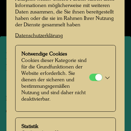
Informationen möglicherweise mit weiteren
Kindheit und Jugend
Daten zusammen, die Sie ihnen bereitgestellt
Bildergalerie öffnen
haben oder die sie im Rahmen Ihrer Nutzung
der Dienste gesammelt haben
Datenschutzerklärung
Notwendige Cookies
Friedrich Stowasser mit
Cookies dieser Kategorie sind
Freunden
für die Grundfunktionen der
Website erforderlich. Sie
dienen der sicheren und
1944
bestimmungsgemäßen
Nutzung und sind daher nicht
Fotograf:
Gerhard Schmied
deaktivierbar.
Copyright:
Hundertwasser Archiv
Statistik