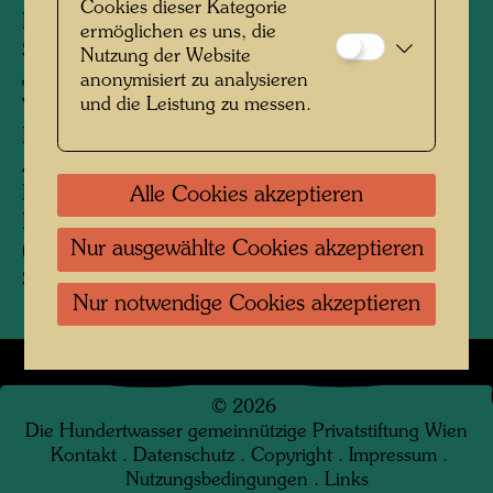
Cookies dieser Kategorie
Eigenhändige Beschriftung von Friedrich
ermöglichen es uns, die
Stowasser:
Nutzung der Website
Juli 1994 Wien
anonymisiert zu analysieren
und die Leistung zu messen.
Von links nach rechts:
Blau Erika, Willi Schrammel mit seinem Rad,
Alex Binggl, Stowasser Friedrich. Am
Donaukanal beim Rosenpark. Hintergr.
Alle Cookies akzeptieren
Roassauerlände und Friedensbrücke
Nur ausgewählte Cookies akzeptieren
(Brigittenauerbr.) Aufgenommen von Gerhardt
Schmied.
Nur notwendige Cookies akzeptieren
©
2026
Die Hundertwasser gemeinnützige Privatstiftung Wien
Kontakt
.
Datenschutz
.
Copyright
.
Impressum
.
Nutzungsbedingungen
.
Links