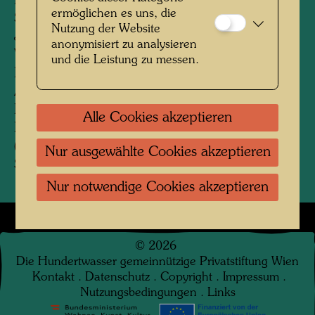
Eigenhändige Beschriftung von Friedrich
ermöglichen es uns, die
Stowasser:
Nutzung der Website
Juli 1994 Wien
anonymisiert zu analysieren
Von links nach rechts:
und die Leistung zu messen.
Blau Erika, Willi Schrammel mit seinem Rad,
Alex Binggl, Stowasser Friedrich. Am
Donaukanal beim Rosenpark. Hintergr.
Alle Cookies akzeptieren
Roassauerlände und Friedensbrücke
(Brigittenauerbr.) Aufgenommen von Gerhardt
Nur ausgewählte Cookies akzeptieren
Schmied.
Nur notwendige Cookies akzeptieren
©
2026
Die Hundertwasser gemeinnützige Privatstiftung Wien
Kontakt
.
Datenschutz
.
Copyright
.
Impressum
.
Nutzungsbedingungen
.
Links