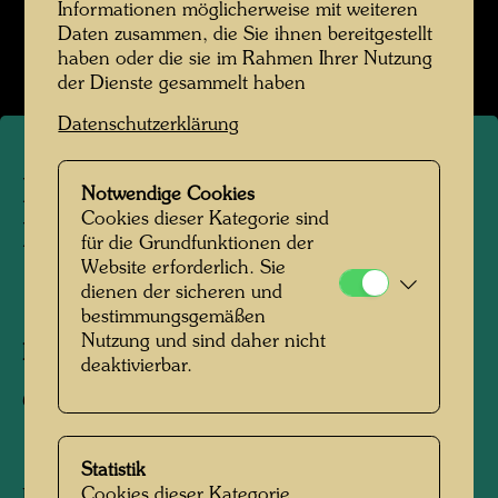
Kindheit und Jugend
Informationen möglicherweise mit weiteren
Daten zusammen, die Sie ihnen bereitgestellt
Bildergalerie öffnen
haben oder die sie im Rahmen Ihrer Nutzung
der Dienste gesammelt haben
Datenschutzerklärung
Friedrich Stowasser mit
Notwendige Cookies
Cookies dieser Kategorie sind
Freunden
für die Grundfunktionen der
Website erforderlich. Sie
dienen der sicheren und
1944
bestimmungsgemäßen
Nutzung und sind daher nicht
Fotograf:
Gerhard Schmied
deaktivierbar.
Copyright:
Hundertwasser Archiv
Statistik
Cookies dieser Kategorie