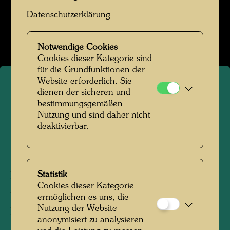
Kindheit und Jugend
Datenschutzerklärung
Bildergalerie öffnen
Notwendige Cookies
Cookies dieser Kategorie sind
für die Grundfunktionen der
Website erforderlich. Sie
dienen der sicheren und
Friedrich Stowasser im Jahr
bestimmungsgemäßen
Nutzung und sind daher nicht
1929
deaktivierbar.
1929
Statistik
Personen am Foto:
Friedrich Stowasser,
Cookies dieser Kategorie
Friedensreich Hundertwasser
ermöglichen es uns, die
Nutzung der Website
Fotograf:
Unbekannt Unknown
anonymisiert zu analysieren