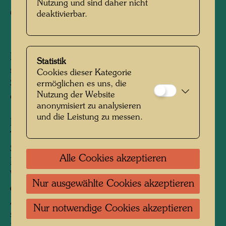
Nutzung und sind daher nicht
Copyright:
Hundertwasser Archiv
deaktivierbar.
Friedrich Stowasser fotografiert anlässlich
Statistik
seiner Erstkommunion im Jahr 1937.
Cookies dieser Kategorie
Stowasser, Sohn einer jüdischen Mutter und
ermöglichen es uns, die
Nutzung der Website
eines katholischen Vaters, war am 3. Juni
anonymisiert zu analysieren
1935 getauft worden. Der im Katholischen
und die Leistung zu messen.
Pfarramt in Gersthof eingetragene Name des
Täuflings lautet auf: Friedrich Ernst Josef
Stowasser. Es ist anzunehmen, dass seine
Alle Cookies akzeptieren
Mutter, Elsa Stowasser, in vorausschauender
Weise die Taufe veranlasste, um ihren Sohn
Nur ausgewählte Cookies akzeptieren
durch das katholische Glaubensbekenntnis vor
Ausgrenzung, Repressalien und Verfolgung zu
Nur notwendige Cookies akzeptieren
schützen. In Deutschland waren 1935 die