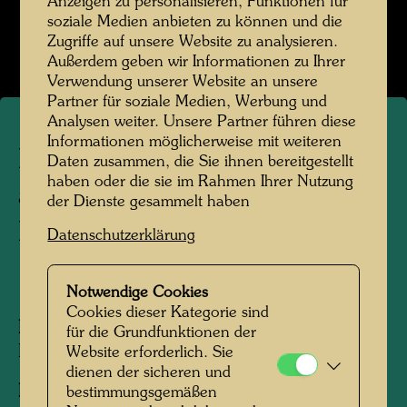
Anzeigen zu personalisieren, Funktionen für
Kindheit und Jugend
soziale Medien anbieten zu können und die
Bildergalerie öffnen
Zugriffe auf unsere Website zu analysieren.
Außerdem geben wir Informationen zu Ihrer
Verwendung unserer Website an unsere
Partner für soziale Medien, Werbung und
Analysen weiter. Unsere Partner führen diese
Informationen möglicherweise mit weiteren
Friedrich Stowasser
Daten zusammen, die Sie ihnen bereitgestellt
haben oder die sie im Rahmen Ihrer Nutzung
anlässlich der
der Dienste gesammelt haben
Erstkommunion
Datenschutzerklärung
1937
Notwendige Cookies
Cookies dieser Kategorie sind
Personen am Foto:
Friedensreich
für die Grundfunktionen der
Hundertwasser, Friedrich Stowasser
Website erforderlich. Sie
dienen der sicheren und
Fotograf:
Atelier Kühnel
bestimmungsgemäßen