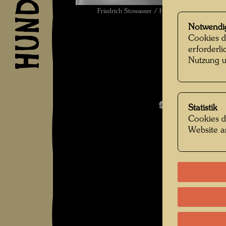
Friedrich Stowasser / Hundertwasser mit Mut
Unbekan
Notwendi
Cookies d
erforderl
Nutzung u
Kindheit und 
Bildergalerie
Statistik
Cookies d
Website a