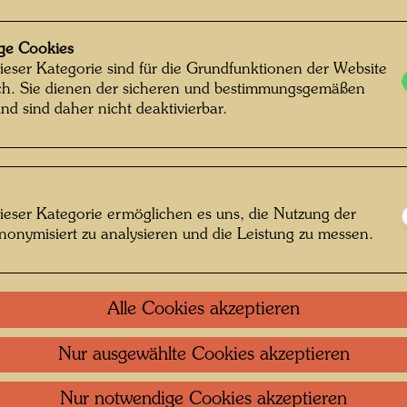
ter, Großmutter und Tanten , Fotograf:
nt Unknown © Hundertwasser Archiv
ge Cookies
Beschrif
ieser Kategorie sind für die Grundfunktionen der Website
H. entre
ich. Sie dienen der sicheren und bestimmungsgemäßen
fuent t
nd sind daher nicht deaktivierbar.
Toujour
Überset
Jugend
Hundert
 öffnen
Großmut
ieser Kategorie ermöglichen es uns, die Nutzung der
in Konz
nonymisiert zu analysieren und die Leistung zu messen.
Frauen
Das Foto
Alle Cookies akzeptieren
Vorne: E
Jeannet
Nur ausgewählte Cookies akzeptieren
2. Reih
(Tanten
Nur notwendige Cookies akzeptieren