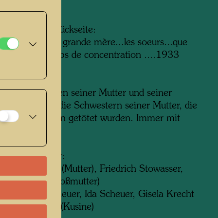
tung auf der Rückseite:
 sa mère et sa grande mère...les soeurs...que
ue dans les camps de concentration ....1933
s des femmes.
zung:
wasser zwischen seiner Mutter und seiner
ter. Dahinter die Schwestern seiner Mutter, die
entrationslagern getötet wurden. Immer mit
 zeigt v. l. n. r:
lsa Stowasser (Mutter), Friedrich Stowasser,
te Scheuer (Großmutter)
e: Karoline Scheuer, Ida Scheuer, Gisela Krecht
), Nora Krecht (Kusine)