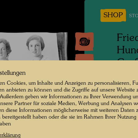
SHOP
STO
Frie
Hund
Groß
stellungen
Wien, 
n Cookies, um Inhalte und Anzeigen zu personalisieren, Fu
en anbieten zu können und die Zugriffe auf unsere Website 
Persone
 Außerdem geben wir Informationen zu Ihrer Verwendung un
Hundert
nsere Partner für soziale Medien, Werbung und Analysen we
en diese Informationen möglicherweise mit weiteren Daten
Fotogra
n bereitgestellt haben oder die sie im Rahmen Ihrer Nutzung
haben
Copyrig
erklärung