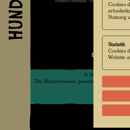
Friedrich Stowasser - Eine Kindheit in der 
Cookies d
erforderl
Nutzung u
Kindheit und 
Statistik
Cookies d
Bildergalerie
Website a
©
2026
Die Hundertwasser gemeinnützige Privatsti
.