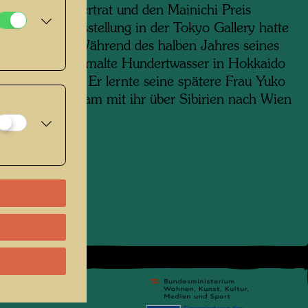
d Österreich vertrat und den Mainichi Preis
 Seine Einzelausstellung in der Tokyo Gallery hatte
roßen Erfolg. Während des halben Jahres seines
altes in Japan malte Hundertwasser in Hokkaido
eiste das Land. Er lernte seine spätere Frau Yuko
 kennen und kam mit ihr über Sibirien nach Wien
pressum
.