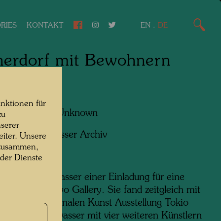
RIES
KONTAKT
EN
.
DE
herdorf mit Bewohnern
 1961
nktionen für
f:
Unbekannt Unknown
zu
serer
ht:
Hundertwasser Archiv
iter. Unsere
 zusammen,
 der Dienste
lgte Hundertwasser einer Einladung für eine
ung in der Tokyo Gallery. Sie fand zeitgleich mit
hsten Internationalen Kunst Ausstellung Tokio
uf der Hundertwasser mit vier weiteren Künstlern