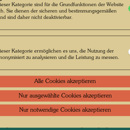
das Lan
ieser Kategorie sind für die Grundfunktionen der Website
ich. Sie dienen der sicheren und bestimmungsgemäßen
erhielt.
nd sind daher nicht deaktivierbar.
einen g
Aufenth
und ber
Ikewada
zurück.
ieser Kategorie ermöglichen es uns, die Nutzung der
kannt Unknown © Hundertwasser Archiv
nonymisiert zu analysieren und die Leistung zu messen.
Alle Cookies akzeptieren
Japan 1961
Nur ausgewählte Cookies akzeptieren
 öffnen
Nur notwendige Cookies akzeptieren
Kontakt
.
Datenschutz
.
Copyright
.
Im
ftung Wien
Nutzungsbedingungen
.
Links