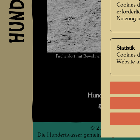
Cookies d
erforderl
Nutzung u
Statistik
Cookies d
Fischerdorf mit Bewohnern , Fotograf: Unbe
Website a
Hundertwasser in 
Bildergalerie
©
2026
Die Hundertwasser gemeinnützige Privatsti