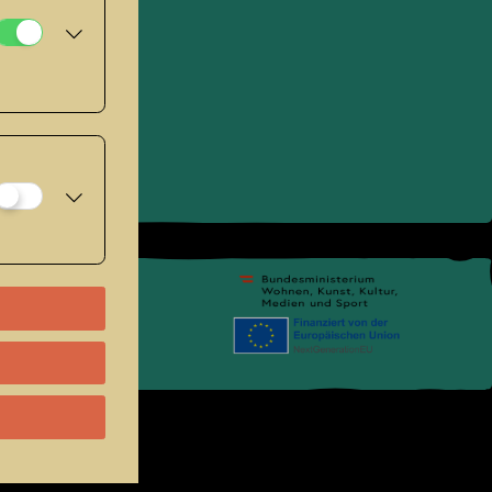
pressum
.