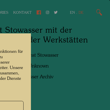
RIES
KONTAKT
EN
.
DE
t Stowasser mit der
gschaft der Werkstätten
nktionen für
n am Foto:
Ernst Stowasser
zu
serer
f:
Unbekannt Unknown
iter. Unsere
 zusammen,
ht:
Hundertwasser Archiv
 der Dienste