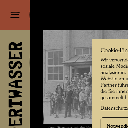
HUNDERTWASSER
Cookie-Ein
Wir verwende
soziale Medi
analysieren.
Website an u
Partner führ
die Sie ihne
gesammelt 
Datenschutz
Notwendi
Ernst Stowasser mit der Belegschaft der Werkst