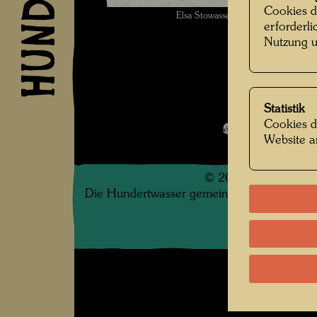
Cookies d
Elsa Stowasser , Fotograf: Unbe
erforderl
Nutzung u
Familienfo
Statistik
Cookies d
Bildergalerie
Website a
©
2026
Die Hundertwasser gemeinnützige Privatsti
.