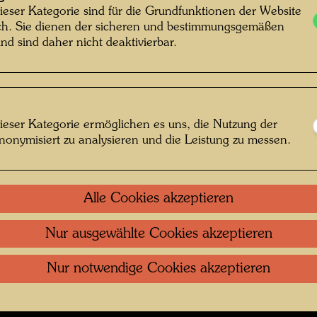
ieser Kategorie sind für die Grundfunktionen der Website
kannt Unknown © Hundertwasser Archiv
ich. Sie dienen der sicheren und bestimmungsgemäßen
nd sind daher nicht deaktivierbar.
tos
ieser Kategorie ermöglichen es uns, die Nutzung der
 öffnen
nonymisiert zu analysieren und die Leistung zu messen.
Kontakt
.
Datenschutz
.
Copyright
.
Im
ftung Wien
Nutzungsbedingungen
.
Links
Alle Cookies akzeptieren
Nur ausgewählte Cookies akzeptieren
Nur notwendige Cookies akzeptieren