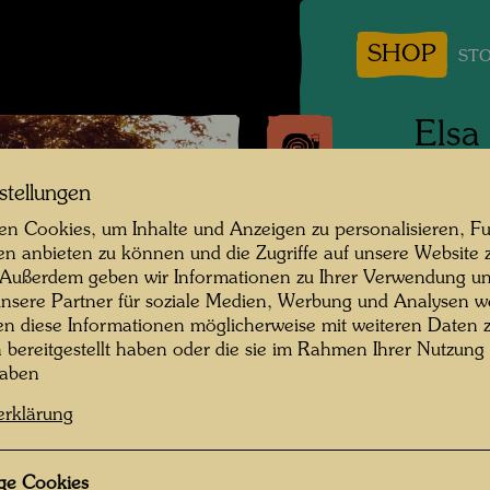
SHOP
STO
Elsa
stellungen
Persone
n Cookies, um Inhalte und Anzeigen zu personalisieren, Fu
Fotogra
en anbieten zu können und die Zugriffe auf unsere Website 
 Außerdem geben wir Informationen zu Ihrer Verwendung un
Copyrig
nsere Partner für soziale Medien, Werbung und Analysen we
en diese Informationen möglicherweise mit weiteren Daten
n bereitgestellt haben oder die sie im Rahmen Ihrer Nutzung
haben
Elsa St
erklärung
died Se
Daughte
mother 
ge Cookies