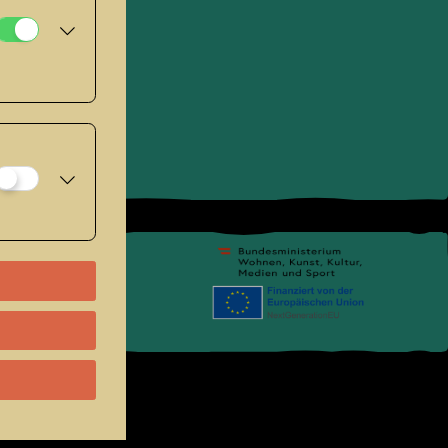
pressum
.