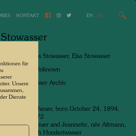
RIES
KONTAKT
EN
.
DE
 Stowasser
n am Foto:
Elsa Stowasser, Elsa Stowasser
nktionen für
f:
Unbekannt Unknown
zu
serer
ht:
Hundertwasser Archiv
iter. Unsere
 zusammen,
 der Dienste
owasser, née Scheuer, born October 24, 1894,
ptember 4, 1972
r of Isaias Scheuer and Jeannette, née Altmann,
of Friedensreich Hundertwasser