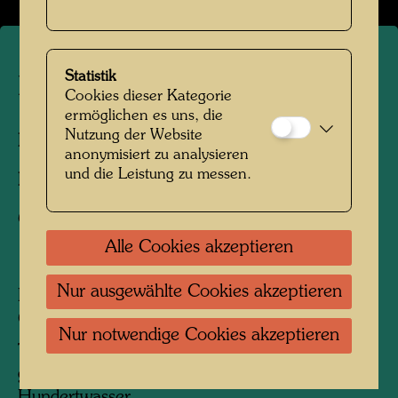
Statistik
Elsa Stowasser
Cookies dieser Kategorie
ermöglichen es uns, die
Nutzung der Website
Personen am Foto:
Elsa Stowasser
anonymisiert zu analysieren
und die Leistung zu messen.
Fotograf:
Unbekannt Unknown
Copyright:
Hundertwasser Archiv
Alle Cookies akzeptieren
Nur ausgewählte Cookies akzeptieren
Elsa Stowasser, geb. Scheuer, geb. am 24.
Oktober 1894, gest. 4. September 1972
Nur notwendige Cookies akzeptieren
Tochter des Isaias Scheuer und der Jeannette,
geb. Altmann, Mutter von Friedensreich
Hundertwasser.