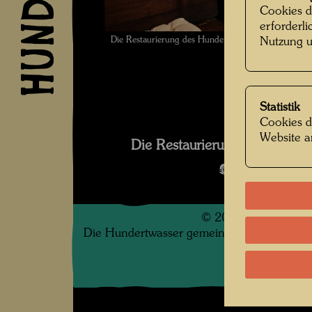
Cookies d
erforderl
Die Restaurierung des Hundertwasser Schiffs Reg
Nutzung u
Statistik
Cookies d
Website a
Die Restaurierung des Schif
Bildergalerie
©
2026
Die Hundertwasser gemeinnützige Privatsti
.