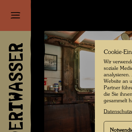
HUNDERTWASSER
Cookie-Ein
Wir verwende
soziale Medi
analysieren.
Website an u
Partner führ
die Sie ihne
gesammelt 
Datenschutz
Notwendi