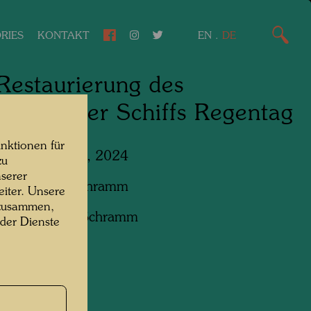
RIES
KONTAKT
EN
.
DE
Restaurierung des
ertwasser Schiffs Regentag
nktionen für
Niederösterreich, 2024
zu
serer
f:
Bernhard Schramm
iter. Unsere
 zusammen,
ht:
Bernhard Schramm
 der Dienste