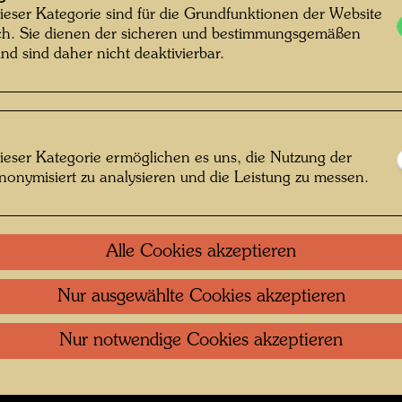
ieser Kategorie sind für die Grundfunktionen der Website
ich. Sie dienen der sicheren und bestimmungsgemäßen
entag , Fotograf: Bernhard Schramm ©
nd sind daher nicht deaktivierbar.
Bernhard Schramm
ieser Kategorie ermöglichen es uns, die Nutzung der
nonymisiert zu analysieren und die Leistung zu messen.
fs Regentag 2019-2024
 öffnen
Alle Cookies akzeptieren
Kontakt
.
Datenschutz
.
Copyright
.
Im
Nur ausgewählte Cookies akzeptieren
ftung Wien
Nutzungsbedingungen
.
Links
Nur notwendige Cookies akzeptieren