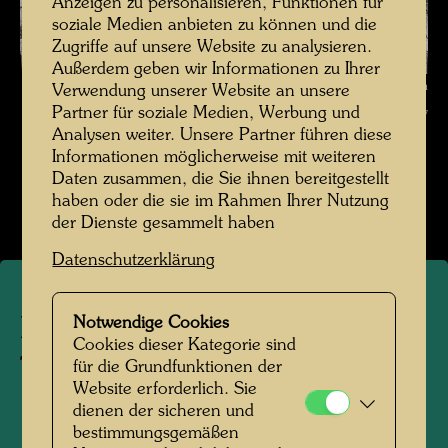
Anzeigen zu personalisieren, Funktionen für
soziale Medien anbieten zu können und die
Zugriffe auf unsere Website zu analysieren.
Außerdem geben wir Informationen zu Ihrer
Die Reise mit der Transsibirischen Eisenbahn , Fotograf: Friedensreich
Verwendung unserer Website an unsere
Partner für soziale Medien, Werbung und
Hundertwasser © Hundertwasser Archiv
Analysen weiter. Unsere Partner führen diese
Informationen möglicherweise mit weiteren
Die Reise mit der Transsibirischen Eisenbahn
Daten zusammen, die Sie ihnen bereitgestellt
Bildergalerie öffnen
haben oder die sie im Rahmen Ihrer Nutzung
der Dienste gesammelt haben
Datenschutzerklärung
Notwendige Cookies
Die Reise mit der
Cookies dieser Kategorie sind
Transsibirischen Eisenbahn
für die Grundfunktionen der
Website erforderlich. Sie
dienen der sicheren und
1961
bestimmungsgemäßen