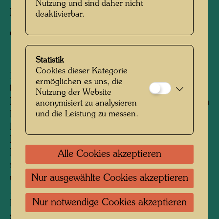
Nutzung und sind daher nicht
Fotograf:
Friedensreich Hundertwasser
deaktivierbar.
Copyright:
Hundertwasser Archiv
Statistik
Cookies dieser Kategorie
Nach seinem Aufenthalt in Japan vom Februar
ermöglichen es uns, die
bis August 1961 trat Hundertwasser seine
Nutzung der Website
Rückreise nach Europa mit der Transsibirischen
anonymisiert zu analysieren
und die Leistung zu messen.
Eisenbahn an. Seine zukünftige Gattin Yuko
Ikewada begleitete ihn auf der Reise, die
Hundertwasser fotografisch dokumentierte.
Besonders interessierten ihn die traditionellen
Alle Cookies akzeptieren
russischen Wohnhäuser, aber auch
Nur ausgewählte Cookies akzeptieren
ungewöhnliche Bauten im Sinne von
„anonymer“ oder „akzidentieller“ Architektur.
Nur notwendige Cookies akzeptieren
Fotografien von Menschen und Szenerien
schließen an ähnliche Fotos aus der Serie „Die