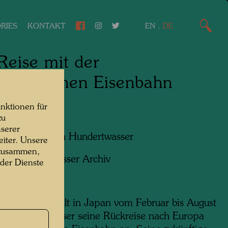
RIES
KONTAKT
EN
.
DE
Reise mit der
ssibirischen Eisenbahn
nktionen für
zu
serer
f:
Friedensreich Hundertwasser
iter. Unsere
 zusammen,
ht:
Hundertwasser Archiv
 der Dienste
inem Aufenthalt in Japan vom Februar bis August
at Hundertwasser seine Rückreise nach Europa