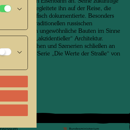
 Transsibirischen Eisenbahn an. Seine zukünftige
uko Ikewada begleitete ihn auf der Reise, die
wasser fotografisch dokumentierte. Besonders
ierten ihn die traditionellen russischen
ser, aber auch ungewöhnliche Bauten im Sinne
onymer“ oder „akzidentieller“ Architektur.
fien von Menschen und Szenerien schließen an
e Fotos aus der Serie „Die Werte der Straße“ von
n.
pressum
.