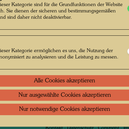
mit der
ieser Kategorie sind für die Grundfunktionen der Website
Gattin Y
ich. Sie dienen der sicheren und bestimmungsgemäßen
Hundert
nd sind daher nicht deaktivierbar.
interess
Wohnhäu
von „an
Fotogra
ieser Kategorie ermöglichen es uns, die Nutzung der
ähnlich
otograf: Friedensreich Hundertwasser ©
nonymisiert zu analysieren und die Leistung zu messen.
1952 a
Hundertwasser Archiv
Alle Cookies akzeptieren
Nur ausgewählte Cookies akzeptieren
irischen Eisenbahn
 öffnen
Nur notwendige Cookies akzeptieren
Kontakt
.
Datenschutz
.
Copyright
.
Im