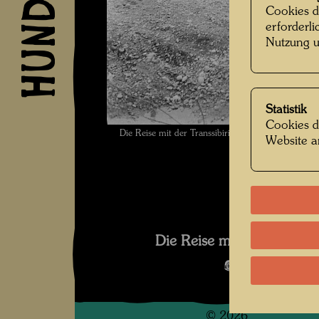
Cookies d
erforderl
Nutzung u
Statistik
Cookies d
Die Reise mit der Transsibirischen Eisenbahn , F
Website a
Die Reise mit der Transsib
Bildergalerie
©
2026