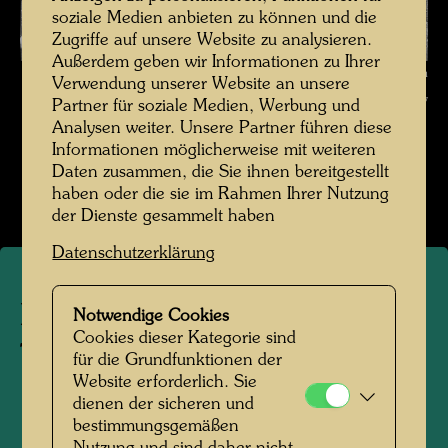
soziale Medien anbieten zu können und die
Zugriffe auf unsere Website zu analysieren.
Außerdem geben wir Informationen zu Ihrer
Die Reise mit der Transsibirischen Eisenbahn , Fotograf: Friedensreich
Verwendung unserer Website an unsere
Hundertwasser © Hundertwasser Archiv
Partner für soziale Medien, Werbung und
Analysen weiter. Unsere Partner führen diese
Die Reise mit der Transsibirischen Eisenbahn
Informationen möglicherweise mit weiteren
Daten zusammen, die Sie ihnen bereitgestellt
Bildergalerie öffnen
haben oder die sie im Rahmen Ihrer Nutzung
der Dienste gesammelt haben
Datenschutzerklärung
Die Reise mit der
Notwendige Cookies
Cookies dieser Kategorie sind
Transsibirischen Eisenbahn
für die Grundfunktionen der
Website erforderlich. Sie
dienen der sicheren und
1961
bestimmungsgemäßen