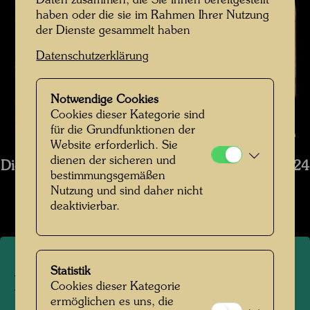
Daten zusammen, die Sie ihnen bereitgestellt
haben oder die sie im Rahmen Ihrer Nutzung
der Dienste gesammelt haben
Datenschutzerklärung
Notwendige Cookies
Cookies dieser Kategorie sind
für die Grundfunktionen der
Der Motorraum , Fotograf: Bernhard Schramm © Bernhard Schramm
Website erforderlich. Sie
dienen der sicheren und
Die Restaurierung des Schiffs Regentag 2019-2024
bestimmungsgemäßen
Nutzung und sind daher nicht
Bildergalerie öffnen
deaktivierbar.
Statistik
Der Motorraum
Cookies dieser Kategorie
ermöglichen es uns, die