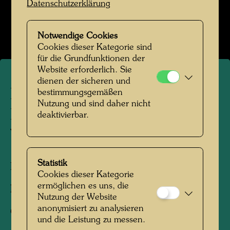
Datenschutzerklärung
Das Farmhaus im Kaurinui Valley
Bildergalerie öffnen
Notwendige Cookies
Cookies dieser Kategorie sind
für die Grundfunktionen der
Website erforderlich. Sie
dienen der sicheren und
Das Farmhaus in
bestimmungsgemäßen
Nutzung und sind daher nicht
Hundertwassers Kaurinui
deaktivierbar.
Valley
Statistik
Kaurinui, Neuseeland, 2019
Cookies dieser Kategorie
ermöglichen es uns, die
Fotograf:
Richard Smart
Nutzung der Website
anonymisiert zu analysieren
Copyright:
Richard Smart
und die Leistung zu messen.