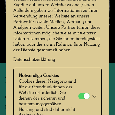
Zugriffe auf unsere Website zu analysieren.
Außerdem geben wir Informationen zu Ihrer
Verwendung unserer Website an unsere
Boote im Hafen , Fotograf: Friedensreich Hundertwasser ©
Partner für soziale Medien, Werbung und
Hundertwasser Archiv
Analysen weiter. Unsere Partner führen diese
Informationen möglicherweise mit weiteren
Hundertwasser in Japan 1961
Daten zusammen, die Sie ihnen bereitgestellt
haben oder die sie im Rahmen Ihrer Nutzung
Bildergalerie öffnen
der Dienste gesammelt haben
Datenschutzerklärung
Notwendige Cookies
Boote im Hafen
Cookies dieser Kategorie sind
für die Grundfunktionen der
Website erforderlich. Sie
Japan, 1961
dienen der sicheren und
bestimmungsgemäßen
Fotograf:
Friedensreich Hundertwasser
Nutzung und sind daher nicht