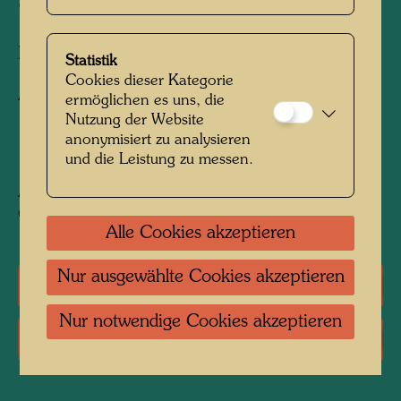
"LANGER EUGEN"
Fassadendesign,
Statistik
Cookies dieser Kategorie
Aquarell
ermöglichen es uns, die
Nutzung der Website
anonymisiert zu analysieren
1992
und die Leistung zu messen.
Aquarell und Tinte auf einer Faxkopie des
Gebäudes
Alle Cookies akzeptieren
Nur ausgewählte Cookies akzeptieren
Literatur: Monographien
Nur notwendige Cookies akzeptieren
Literatur: Magazine, Zeitschriften