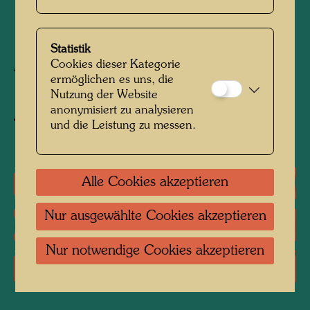
1988
Statistik
Cookies dieser Kategorie
Aquarell auf einer Kopie der Ansicht
ermöglichen es uns, die
Nutzung der Website
anonymisiert zu analysieren
und die Leistung zu messen.
Objekt zum Werk kaufen
Alle Cookies akzeptieren
Einzelausstellungen
Nur ausgewählte Cookies akzeptieren
Literatur: Monographien
Nur notwendige Cookies akzeptieren
Literatur: Ausstellungskataloge