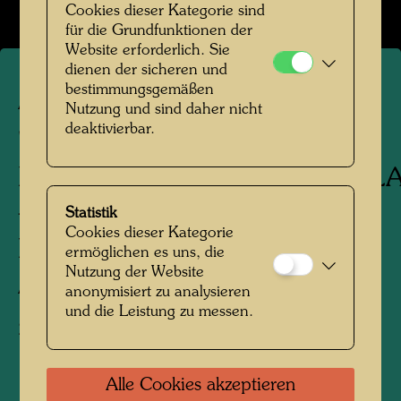
Cookies dieser Kategorie sind
für die Grundfunktionen der
Website erforderlich. Sie
dienen der sicheren und
bestimmungsgemäßen
ARCH 122/III
Nutzung und sind daher nicht
deaktivierbar.
"MOP" MAISHIMA
MÜLLVERBRENNUNGSANL
- ZWEITER ENTWURF FÜR
Statistik
Cookies dieser Kategorie
DEN KAMIN
ermöglichen es uns, die
Nutzung der Website
Architekturzeichnung
anonymisiert zu analysieren
und die Leistung zu messen.
2 Versionen: A undatiert, B datiert 19. Januar
1998
Alle Cookies akzeptieren