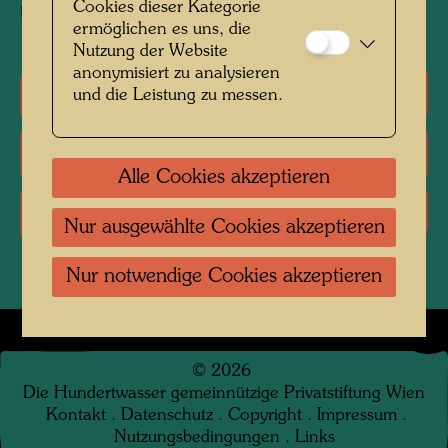
Cookies dieser Kategorie
U-Bahn-Station in Lissabon wurde realisiert.
ermöglichen es uns, die
Nutzung der Website
anonymisiert zu analysieren
Einzelausstellungen
und die Leistung zu messen.
Literatur: Monographien
Alle Cookies akzeptieren
Literatur: Ausstellungskataloge
Nur ausgewählte Cookies akzeptieren
Nur notwendige Cookies akzeptieren
©
2026
Die Hundertwasser gemeinnützige Privatstiftung Wien
Kontakt
.
Datenschutz
.
Copyright
.
Impressum
.
Nutzungsbedingungen
.
Links