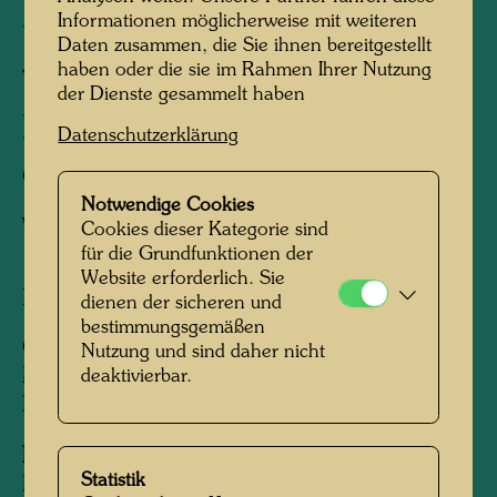
Informationen möglicherweise mit weiteren
UNTERWASSERSETZUNG
Daten zusammen, die Sie ihnen bereitgestellt
haben oder die sie im Rahmen Ihrer Nutzung
VON ATLANTIS -
der Dienste gesammelt haben
ENTWURF I
Datenschutzerklärung
Collage,
Notwendige Cookies
Wandgestaltung
Cookies dieser Kategorie sind
für die Grundfunktionen der
Website erforderlich. Sie
Neuseeland, 1996
dienen der sicheren und
bestimmungsgemäßen
Collage aus Farbkopien der Grafik 686 Good
Nutzung und sind daher nicht
Morning City und 686 Good Morning City -
deaktivierbar.
Bleeding Town.
Information:
Statistik
Dieser Entwurf für eine Wandgestaltung einer