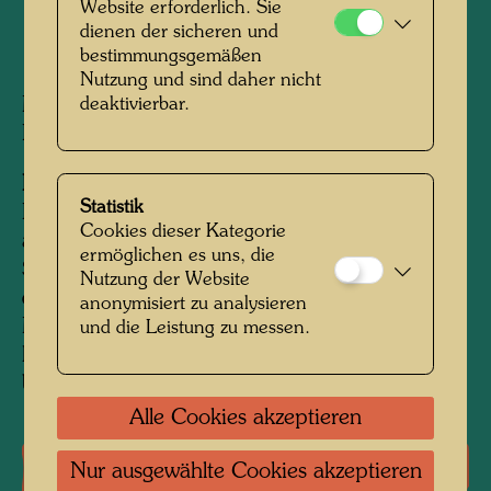
Website erforderlich. Sie
dienen der sicheren und
bestimmungsgemäßen
1972
Nutzung und sind daher nicht
deaktivierbar.
Moltofill mit darunterliegendem Draht und
Binderfarben
Information:
Statistik
Hundertwasser demonstrierte das Fensterrecht
Cookies dieser Kategorie
an der Wohnung der an der Wünsch dir was
ermöglichen es uns, die
Sendung teilnehmenden Familie Schäfer - ohne
Nutzung der Website
deren Wissen. In der Sendung wurden die
anonymisiert zu analysieren
Mitglieder der Familie mit dem Ergebnis
und die Leistung zu messen.
konfrontiert und nach ihrer Meinung dazu
befragt.
Alle Cookies akzeptieren
Literatur: Monographien
Nur ausgewählte Cookies akzeptieren