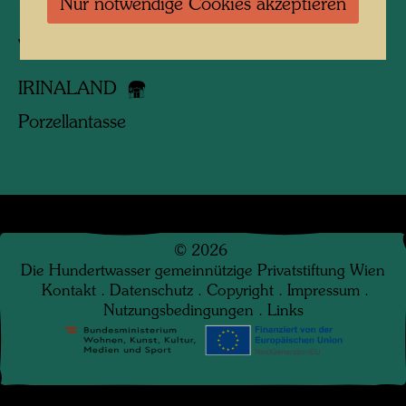
Nur notwendige Cookies akzeptieren
Verbundene Werke
IRINALAND
Porzellantasse
©
2026
Die Hundertwasser gemeinnützige Privatstiftung Wien
Kontakt
.
Datenschutz
.
Copyright
.
Impressum
.
Nutzungsbedingungen
.
Links