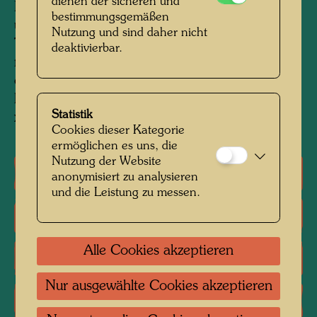
dienen der sicheren und
Ergänzt wird die Edition durch Milchkännchen
bestimmungsgemäßen
und Zuckerdose.
Die limitierte Auflage von 6
Nutzung und sind daher nicht
Tassen wurde begleited von einem Kunstdruck
deaktivierbar.
nach dem Werk 936 Das 30 Tage Fax Bild,
einem Offsetdruck in 7 Farben auf 220g
handgeschöpftem Papier in der Größe von 16
Statistik
x 18,5 cm.
Cookies dieser Kategorie
ermöglichen es uns, die
Nutzung der Website
Einzelausstellungen
anonymisiert zu analysieren
und die Leistung zu messen.
Literatur: Monographien
Alle Cookies akzeptieren
Literatur: Ausstellungskataloge
Nur ausgewählte Cookies akzeptieren
Reproduktionen, Kunstdrucke