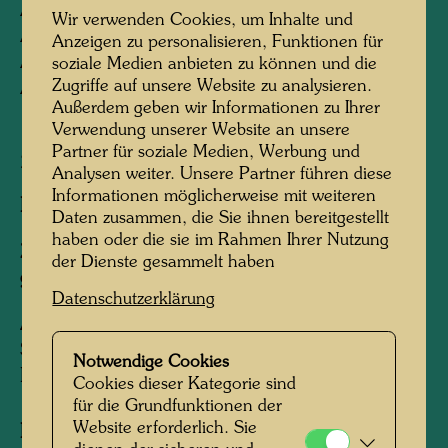
APA 154 777 E Gesang der Wale
Wir verwenden Cookies, um Inhalte und
APA 177 808 D Das Ende der Wasser
Anzeigen zu personalisieren, Funktionen für
APA 267 895 C Achtung Gras
soziale Medien anbieten zu können und die
Zugriffe auf unsere Website zu analysieren.
APA 295 913 I KunstHausWien
Außerdem geben wir Informationen zu Ihrer
Verwendung unserer Website an unsere
Partner für soziale Medien, Werbung und
2001
Analysen weiter. Unsere Partner führen diese
Informationen möglicherweise mit weiteren
Herausgegeben von:
ars mundi, Hanover
Daten zusammen, die Sie ihnen bereitgestellt
haben oder die sie im Rahmen Ihrer Nutzung
Zweimal in 16 Farben bei 1.200° Celsius
der Dienste gesammelt haben
gebrannt.
Datenschutzerklärung
Auflage:
Set von 6 Tassen in einer Auflage von 1.999
Notwendige Cookies
Exemplaren, nummeriert 1-1999/1999
Cookies dieser Kategorie sind
für die Grundfunktionen der
Website erforderlich. Sie
Information: