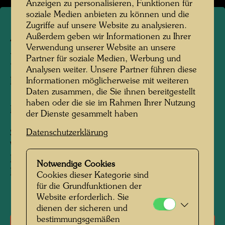
Anzeigen zu personalisieren, Funktionen für
soziale Medien anbieten zu können und die
Zugriffe auf unsere Website zu analysieren.
Außerdem geben wir Informationen zu Ihrer
APA 361/II
Verwendung unserer Website an unsere
HUNDERTWASSER CAPS
Partner für soziale Medien, Werbung und
Analysen weiter. Unsere Partner führen diese
Informationen möglicherweise mit weiteren
HUNDERTWASSER KAPPEN
Daten zusammen, die Sie ihnen bereitgestellt
haben oder die sie im Rahmen Ihrer Nutzung
Mütze
der Dienste gesammelt haben
Datenschutzerklärung
Since 1995 produced by "Geschützte
Werkstätten", Vienna, and many others, for
KunstHausWien MuseumShop after
Notwendige Cookies
Hundertwasser's design.
Cookies dieser Kategorie sind
für die Grundfunktionen der
Website erforderlich. Sie
dienen der sicheren und
bestimmungsgemäßen