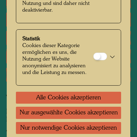
Einzelausstellungen
Nutzung und sind daher nicht
deaktivierbar.
Gruppenausstellungen
Literatur: Monographien
Statistik
Cookies dieser Kategorie
ermöglichen es uns, die
Literatur: Verschiedene
Nutzung der Website
anonymisiert zu analysieren
und die Leistung zu messen.
Literatur: Magazine, Zeitschriften
Alle Cookies akzeptieren
Verbundene Werke
DESIGN FOR A SUIT AND ESSAY ON
Nur ausgewählte Cookies akzeptieren
FASHION FOR VOGUE
Nur notwendige Cookies akzeptieren
Anzug